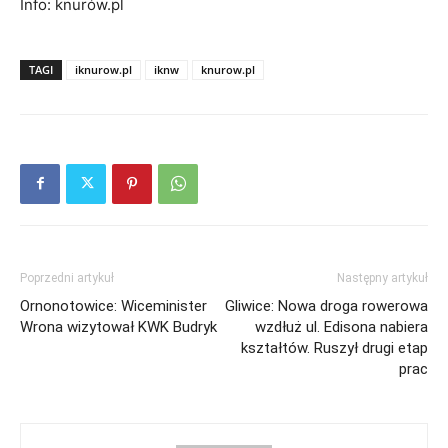
Info: knurów.pl
TAGI
iknurow.pl
iknw
knurow.pl
Poprzedni artykuł
Następny artykuł
Ornonotowice: Wiceminister
Gliwice: Nowa droga rowerowa
Wrona wizytował KWK Budryk
wzdłuż ul. Edisona nabiera
kształtów. Ruszył drugi etap
prac