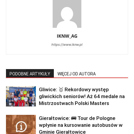
IKNW_AG
https://www.iknw.pl
PODOBNE ARTYKUŁY
WIĘCEJ OD AUTORA
Gliwice: 🥇 Rekordowy występ
gliwickich seniorów! Aż 64 medale na
Mistrzostwach Polski Masters
Gierałtowice: 🚌 Tour de Pologne
wpłynie na kursowanie autobusów w
Gminie Gierałtowice