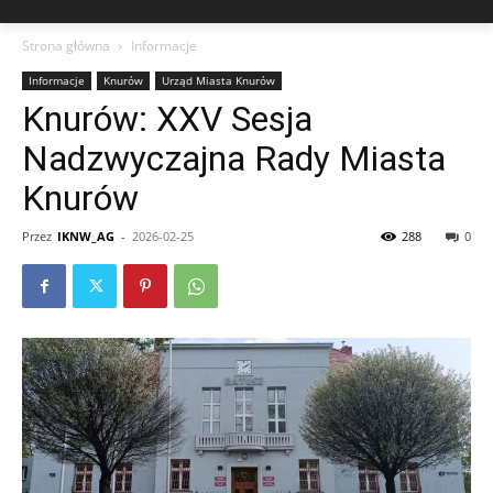
Strona główna
Informacje
Informacje
Knurów
Urząd Miasta Knurów
Knurów: XXV Sesja
Nadzwyczajna Rady Miasta
Knurów
Przez
IKNW_AG
-
2026-02-25
288
0