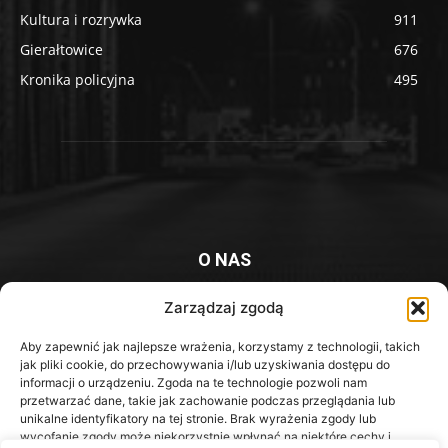
Kultura i rozrywka
911
Gierałtowice
676
Kronika policyjna
495
O NAS
Platforma informacyjna mieszkańców Knurowa i okolic
Zarządzaj zgodą
Aby zapewnić jak najlepsze wrażenia, korzystamy z technologii, takich
Kontakt z redakcją:
redakcja@iknurow.pl
jak pliki cookie, do przechowywania i/lub uzyskiwania dostępu do
informacji o urządzeniu. Zgoda na te technologie pozwoli nam
przetwarzać dane, takie jak zachowanie podczas przeglądania lub
unikalne identyfikatory na tej stronie. Brak wyrażenia zgody lub
Media Społecznościowe
wycofanie zgody może niekorzystnie wpłynąć na niektóre cechy i