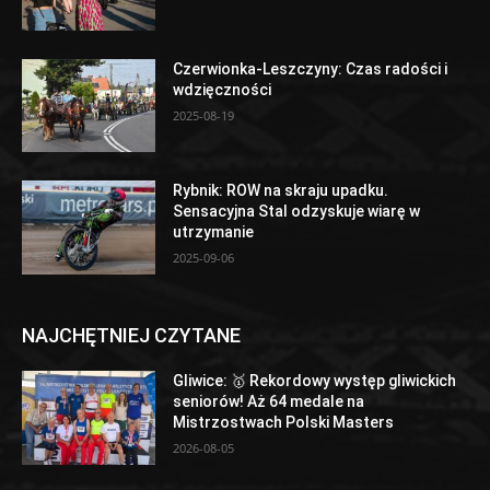
Czerwionka-Leszczyny: Czas radości i
wdzięczności
2025-08-19
Rybnik: ROW na skraju upadku.
Sensacyjna Stal odzyskuje wiarę w
utrzymanie
2025-09-06
NAJCHĘTNIEJ CZYTANE
Gliwice: 🥇 Rekordowy występ gliwickich
seniorów! Aż 64 medale na
Mistrzostwach Polski Masters
2026-08-05