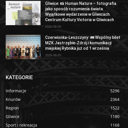
Gliwice: 📸 Human Nature – fotografia
jako sposób rozumienia świata.
Wyjątkowe wydarzenie w Gliwicach.
Centrum Kultury Victoria w Gliwicach
2026-08-05
Czerwionka-Leszczyny: 🚌 Wspólny bilet
MZK Jastrzębie-Zdrój i komunikacji
miejskiej Rybnika już od 1 września
2026-08-05
KATEGORIE
Informacje
5296
Knurów
2364
Region
1522
Gliwice
1180
Sport i rekreacja
1168