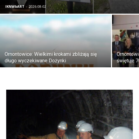
IKNWbART
-
2026-08-02
Ornontowice: Wielkimi krokami zbliżają się
Ornontowi
długo wyczekiwane Dożynki
świętuje 7