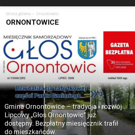
Strona główna
Ornontowice
ORNONTOWICE
Gmina Ornontowice – tradycja i rozwój
Lipcowy „Głos Ornontowic” już
dostępny. Bezpłatny miesięcznik trafił
do mieszkańców.