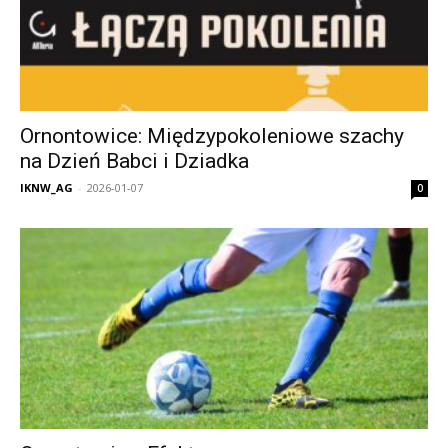
Ornontowice: Międzypokoleniowe szachy
na Dzień Babci i Dziadka
IKNW_AG
-
2026-01-07
0