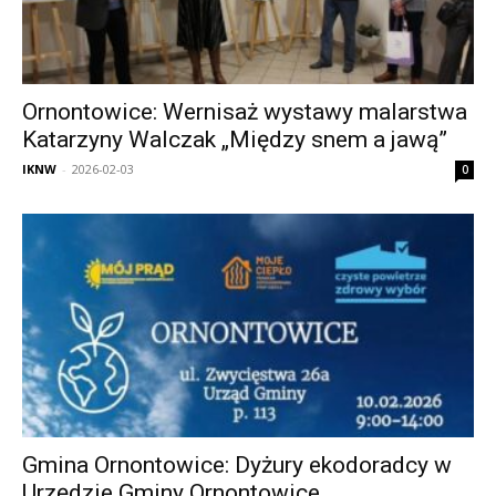
Ornontowice: Wernisaż wystawy malarstwa
Katarzyny Walczak „Między snem a jawą”
IKNW
-
2026-02-03
0
Gmina Ornontowice: Dyżury ekodoradcy w
Urzędzie Gminy Ornontowice