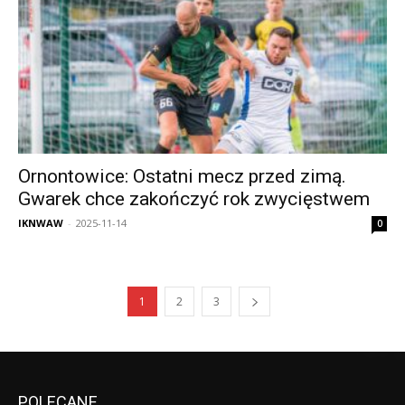
Ornontowice: Ostatni mecz przed zimą.
Gwarek chce zakończyć rok zwycięstwem
IKNWAW
-
2025-11-14
0
1
2
3
POLECANE