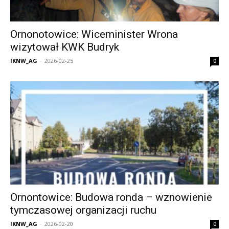
Ornonotowice: Wiceminister Wrona
wizytował KWK Budryk
IKNW_AG
-
2026-02-25
0
Ornontowice: Budowa ronda – wznowienie
tymczasowej organizacji ruchu
IKNW_AG
-
2026-02-20
0