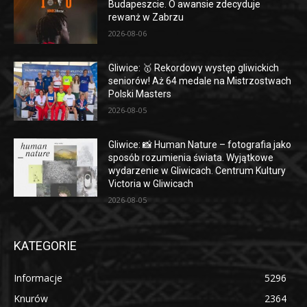
Budapeszcie. O awansie zdecyduje
rewanż w Zabrzu
2026-08-06
Gliwice: 🥇 Rekordowy występ gliwickich
seniorów! Aż 64 medale na Mistrzostwach
Polski Masters
2026-08-05
Gliwice: 📸 Human Nature – fotografia jako
sposób rozumienia świata. Wyjątkowe
wydarzenie w Gliwicach. Centrum Kultury
Victoria w Gliwicach
2026-08-05
KATEGORIE
Informacje
5296
Knurów
2364