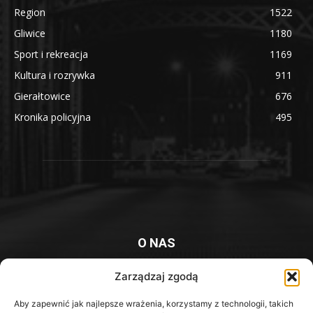
Region
1522
Gliwice
1180
Sport i rekreacja
1169
Kultura i rozrywka
911
Gierałtowice
676
Kronika policyjna
495
O NAS
Platforma informacyjna mieszkańców Knurowa i okolic
Zarządzaj zgodą
Kontakt z redakcją:
redakcja@iknurow.pl
Aby zapewnić jak najlepsze wrażenia, korzystamy z technologii, takich