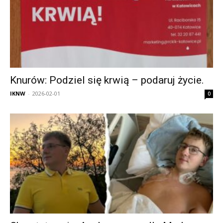
Knurów: Podziel się krwią – podaruj życie.
IKNW
-
2026-02-01
0