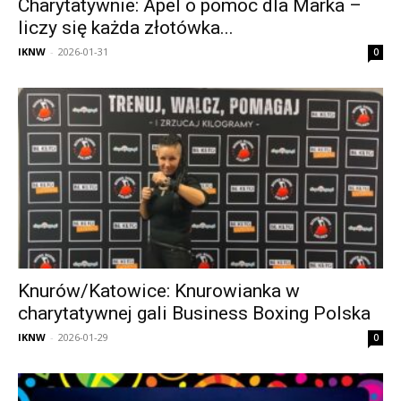
Charytatywnie: Apel o pomoc dla Marka –
liczy się każda złotówka...
IKNW
-
2026-01-31
0
Knurów/Katowice: Knurowianka w
charytatywnej gali Business Boxing Polska
IKNW
-
2026-01-29
0