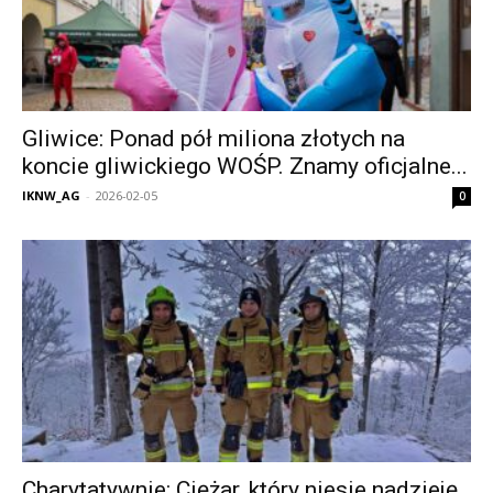
Gliwice: Ponad pół miliona złotych na
koncie gliwickiego WOŚP. Znamy oficjalne...
IKNW_AG
-
2026-02-05
0
Charytatywnie: Ciężar, który niesie nadzieję