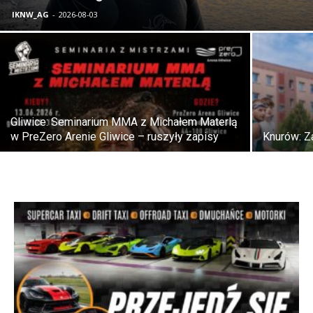
IKNW_AG
-
2026-08-03
Gliwice: Seminarium MMA z Michałem Materlą
w PreZero Arenie Gliwice – ruszyły zapisy
Knurów: Z