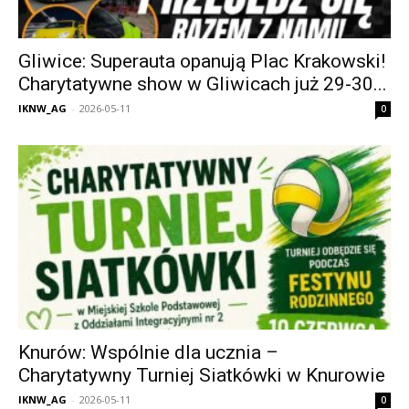
Gliwice: Superauta opanują Plac Krakowski!
Charytatywne show w Gliwicach już 29-30...
IKNW_AG
-
2026-05-11
0
Knurów: Wspólnie dla ucznia –
Charytatywny Turniej Siatkówki w Knurowie
IKNW_AG
-
2026-05-11
0