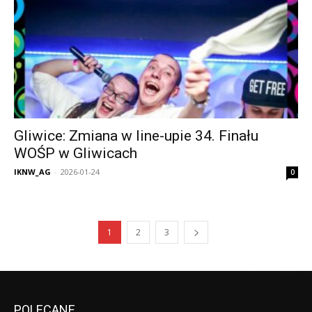
Gliwice: Zmiana w line-upie 34. Finału
WOŚP w Gliwicach
IKNW_AG
-
2026-01-24
0
1
2
3
POLECANE