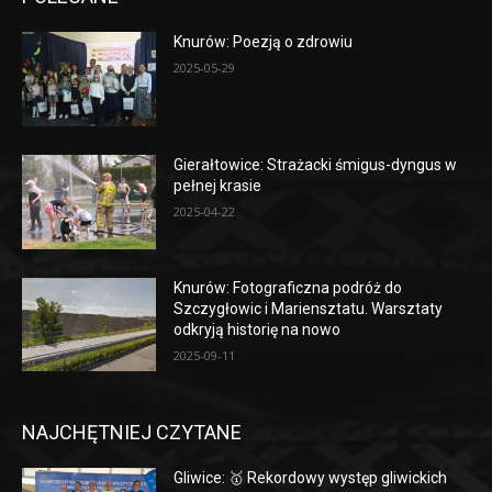
Knurów: Poezją o zdrowiu
2025-05-29
Gierałtowice: Strażacki śmigus-dyngus w
pełnej krasie
2025-04-22
Knurów: Fotograficzna podróż do
Szczygłowic i Mariensztatu. Warsztaty
odkryją historię na nowo
2025-09-11
NAJCHĘTNIEJ CZYTANE
Gliwice: 🥇 Rekordowy występ gliwickich