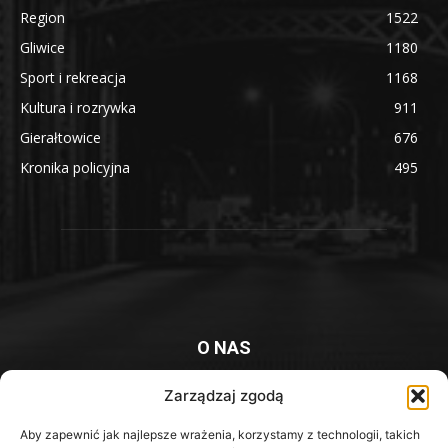
Region
1522
Gliwice
1180
Sport i rekreacja
1168
Kultura i rozrywka
911
Gierałtowice
676
Kronika policyjna
495
O NAS
Platforma informacyjna mieszkańców Knurowa i okolic
Zarządzaj zgodą
Kontakt z redakcją:
redakcja@iknurow.pl
Aby zapewnić jak najlepsze wrażenia, korzystamy z technologii, takich