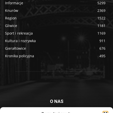
Informacje
5299
Knurów
2369
Region
1522
Gliwice
1181
Sport i rekreacja
1169
Kultura i rozrywka
911
Gierałtowice
676
Kronika policyjna
495
O NAS
Platforma informacyjna mieszkańców Knurowa i okolic