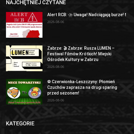
NAJCHĘTNIEJ CZYTANE
Alert RCB: ⛈ Uwaga! Nadciągają burze! ❗
2026-08-06
Zabrze: 🎬 Zabrze: Rusza LUMEN –
Festiwal Filmów Krótkich! Miejski
Ośrodek Kultury w Zabrzu
2026-08-06
⚽ Czerwionka-Leszczyny: Płomień
Czuchów zaprasza na drugi sparing
przed sezonem!
2026-08-06
KATEGORIE