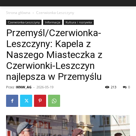
Strona główna
Czerwionka-Leszczyny
Czerwionka-Leszczyny
Informacje
Kultura i rozrywka
Przemyśl/Czerwionka-
Leszczyny: Kapela z
Naszego Miasteczka z
Czerwionki-Leszczyn
najlepsza w Przemyślu
Przez
IKNW_AG
-
2026-05-19
213
0