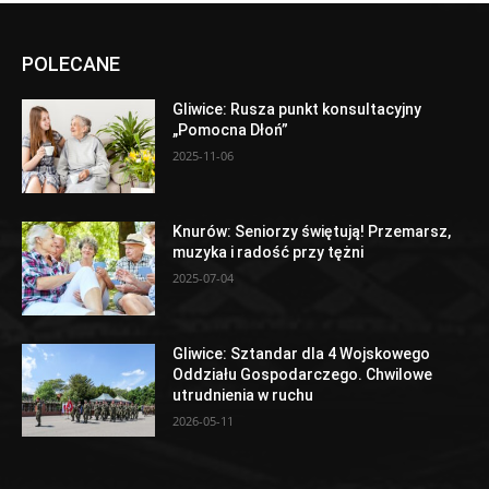
POLECANE
Gliwice: Rusza punkt konsultacyjny
„Pomocna Dłoń”
2025-11-06
Knurów: Seniorzy świętują! Przemarsz,
muzyka i radość przy tężni
2025-07-04
Gliwice: Sztandar dla 4 Wojskowego
Oddziału Gospodarczego. Chwilowe
utrudnienia w ruchu
2026-05-11