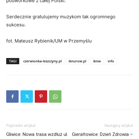
podwórkowe z całej Polski.
Serdecznie gratulujemy muzykom tak ogromnego
sukcesu.
fot. Mateusz Rybienik/UM w Przemyślu
TAGI
czerwionka-leszczyny.pl
iknurow.pl
iknw
info
Poprzedni artykuł
Następny artykuł
Gliwice: Nowa trasa wzdłuż ul.
Gierałtowice: Dzień Zdrowia –