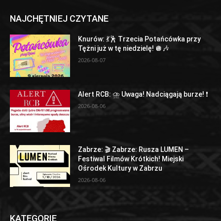
NAJCHĘTNIEJ CZYTANE
Knurów: 💃🕺 Trzecia Potańcówka przy
Tężni już w tę niedzielę! 🪩🎶
2026-08-07
Alert RCB: ⛈ Uwaga! Nadciągają burze! ❗
2026-08-06
Zabrze: 🎬 Zabrze: Rusza LUMEN –
Festiwal Filmów Krótkich! Miejski
Ośrodek Kultury w Zabrzu
2026-08-06
KATEGORIE