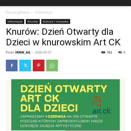
Strona główna
Informacje
Informacje
Knurów
Kultura i rozrywka
Knurów: Dzień Otwarty dla
Dzieci w knurowskim Art CK
Przez
IKNW_AG
-
2026-05-27
182
0