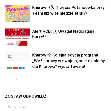
Knurów: 💃🕺 Trzecia Potańcówka przy
Tężni już w tę niedzielę! 🪩🎶
Alert RCB: ⛈ Uwaga! Nadciągają
burze! ❗
Knurów:💡 Kolejna edycja programu
„Weź sprawy w swoje ręce – działamy
dla Knurowa” wystartowała!
ZOSTAW ODPOWIEDŹ