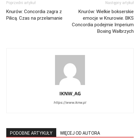
Poprzedni artykuł
Następny artykuł
Knurów: Concordia zagra z
Knurów: Wielkie bokserskie
Pilicą. Czas na przełamanie
emocje w Knurowie. BKS
Concordia podejmie Imperium
Boxing Wałbrzych
IKNW_AG
https://www.iknw.pl
PODOBNE ARTYKUŁY
WIĘCEJ OD AUTORA