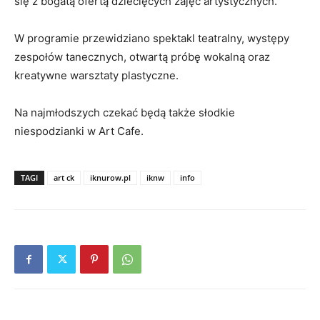
się z bogatą ofertą dziecięcych zajęć artystycznych.
W programie przewidziano spektakl teatralny, występy
zespołów tanecznych, otwartą próbę wokalną oraz
kreatywne warsztaty plastyczne.
Na najmłodszych czekać będą także słodkie
niespodzianki w Art Cafe.
TAGI
art ck
iknurow.pl
iknw
info