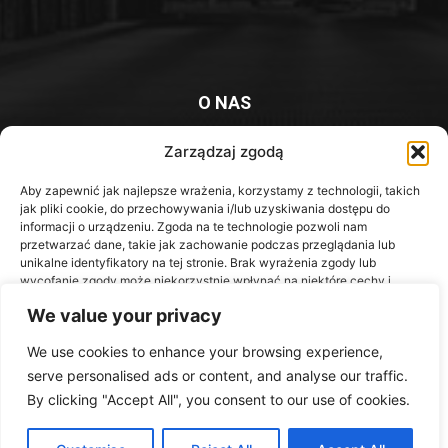
O NAS
Platforma informacyjna mieszkańców Knurowa i okolic
Zarządzaj zgodą
Kontakt z redakcją:
redakcja@iknurow.pl
Aby zapewnić jak najlepsze wrażenia, korzystamy z technologii, takich
jak pliki cookie, do przechowywania i/lub uzyskiwania dostępu do
informacji o urządzeniu. Zgoda na te technologie pozwoli nam
przetwarzać dane, takie jak zachowanie podczas przeglądania lub
unikalne identyfikatory na tej stronie. Brak wyrażenia zgody lub
Media Społecznościowe
wycofanie zgody może niekorzystnie wpłynąć na niektóre cechy i
funkcje.
We value your privacy
We use cookies to enhance your browsing experience,
Akceptuję
serve personalised ads or content, and analyse our traffic.
Odmów
By clicking "Accept All", you consent to our use of cookies.
Wykonanie::
Agencja Marketingowa DrPixel
Zobacz preferencje