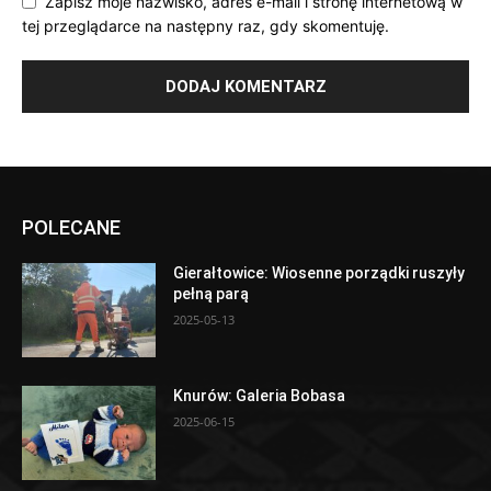
Zapisz moje nazwisko, adres e-mail i stronę internetową w
tej przeglądarce na następny raz, gdy skomentuję.
POLECANE
Gierałtowice: Wiosenne porządki ruszyły
pełną parą
2025-05-13
Knurów: Galeria Bobasa
2025-06-15