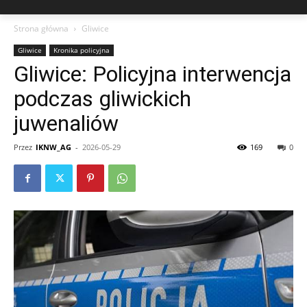
Strona główna
Gliwice
Gliwice
Kronika policyjna
Gliwice: Policyjna interwencja
podczas gliwickich
juwenaliów
Przez
IKNW_AG
-
2026-05-29
169
0