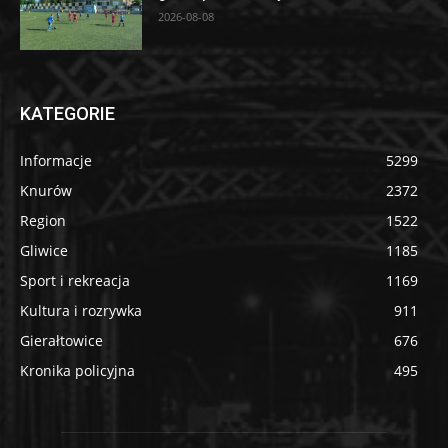
2026-08-08
KATEGORIE
Informacje
5299
Knurów
2372
Region
1522
Gliwice
1185
Sport i rekreacja
1169
Kultura i rozrywka
911
Gierałtowice
676
Kronika policyjna
495