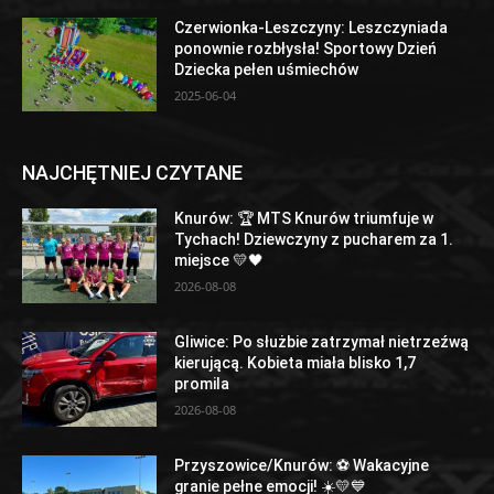
Czerwionka-Leszczyny: Leszczyniada
ponownie rozbłysła! Sportowy Dzień
Dziecka pełen uśmiechów
2025-06-04
NAJCHĘTNIEJ CZYTANE
Knurów: 🏆 MTS Knurów triumfuje w
Tychach! Dziewczyny z pucharem za 1.
miejsce 💛🖤
2026-08-08
Gliwice: Po służbie zatrzymał nietrzeźwą
kierującą. Kobieta miała blisko 1,7
promila
2026-08-08
Przyszowice/Knurów: ⚽️ Wakacyjne
granie pełne emocji! ☀️💛💙