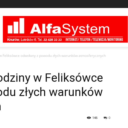
 w Feliksówce odwołany z powodu złych warunków atmosferycznych
odziny w Feliksówce
odu złych warunków
h
146
0