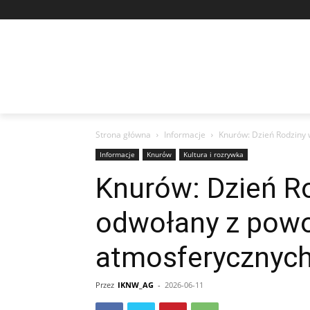
Strona główna
Informacje
Knurów: Dzień Rodziny
Informacje
Knurów
Kultura i rozrywka
Knurów: Dzień R
odwołany z pow
atmosferycznyc
Przez
IKNW_AG
-
2026-06-11