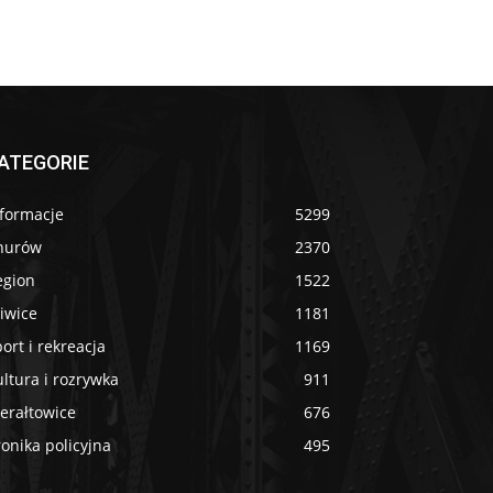
ATEGORIE
nformacje
5299
nurów
2370
egion
1522
iwice
1181
ort i rekreacja
1169
ltura i rozrywka
911
erałtowice
676
onika policyjna
495