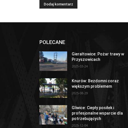
POLECANE
Gierałtowice: Pożar trawy w
Przyszowicach
2025-03-24
Knurów: Bezdomni coraz
większym problemem
2025-08-29
Gliwice: Ciepły posiłek i
profesjonalne wsparcie dla
potrzebujących
2025-12-04