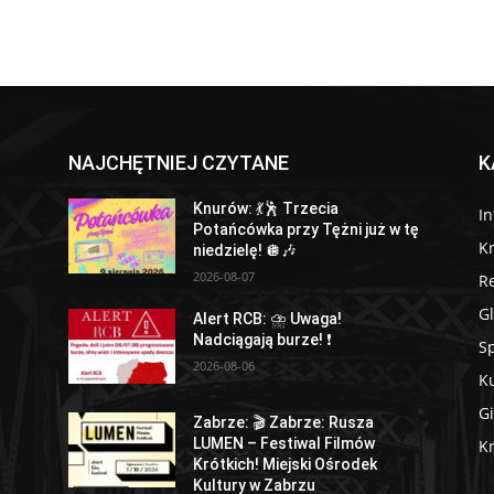
NAJCHĘTNIEJ CZYTANE
K
Knurów: 💃🕺 Trzecia
I
Potańcówka przy Tężni już w tę
K
niedzielę! 🪩🎶
2026-08-07
R
Gl
Alert RCB: ⛈ Uwaga!
Nadciągają burze! ❗
Sp
2026-08-06
Ku
Gi
Zabrze: 🎬 Zabrze: Rusza
LUMEN – Festiwal Filmów
Kr
Krótkich! Miejski Ośrodek
Kultury w Zabrzu