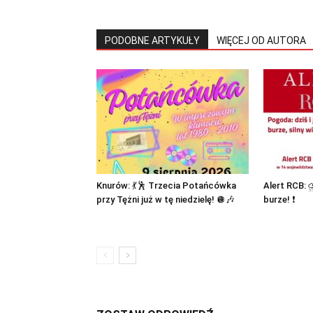
PODOBNE ARTYKUŁY
WIĘCEJ OD AUTORA
Knurów: 💃🕺 Trzecia Potańcówka
Alert RCB:
przy Tężni już w tę niedzielę! 🪩🎶
burze! ❗