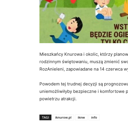
Mieszkańcy Knurowa i okolic, którzy planow
rodzinnym świętowaniu, muszą zmienić swoj
RozAnieleni, zapowiadane na 14 czerwca w
Powodem tej trudnej decyzji są prognozowa
uniemożliwiłyby bezpieczne i komfortowe
powietrzu atrakcji.
TAGI
iknurow.pl
iknw
info