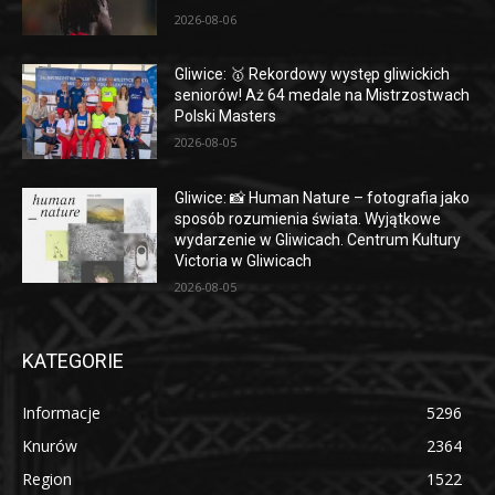
2026-08-06
Gliwice: 🥇 Rekordowy występ gliwickich
seniorów! Aż 64 medale na Mistrzostwach
Polski Masters
2026-08-05
Gliwice: 📸 Human Nature – fotografia jako
sposób rozumienia świata. Wyjątkowe
wydarzenie w Gliwicach. Centrum Kultury
Victoria w Gliwicach
2026-08-05
KATEGORIE
Informacje
5296
Knurów
2364
Region
1522