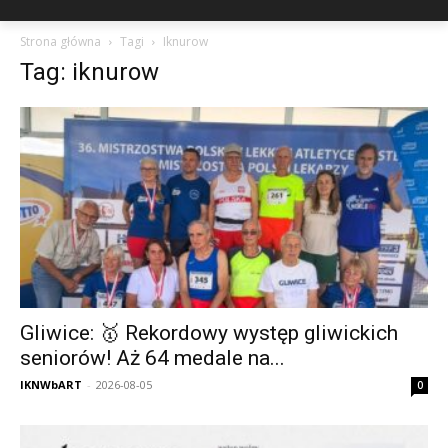
Strona główna
Tagi
Iknurow
Tag: iknurow
Gliwice: 🥇 Rekordowy występ gliwickich
seniorów! Aż 64 medale na...
IKNWbART
-
2026-08-05
0