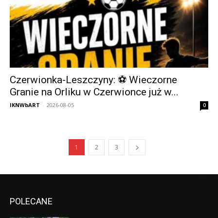
Czerwionka-Leszczyny: ⚽ Wieczorne
Granie na Orliku w Czerwionce już w...
IKNWbART
-
2026-08-05
0
1
2
3
POLECANE