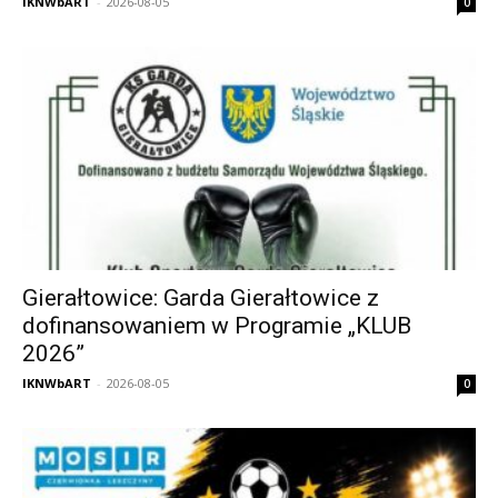
IKNWbART
-
2026-08-05
0
Gierałtowice: Garda Gierałtowice z
dofinansowaniem w Programie „KLUB
2026”
IKNWbART
-
2026-08-05
0