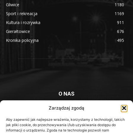
Gliwice
1180
Sport i rekreacja
1169
Kultura i rozrywka
911
Gierałtowice
676
Kronika policyjna
495
O NAS
Platforma informacyjna mieszkańców Knurowa i okolic
Zarządzaj zgodą
Aby zapewnić jak najlepsze wrażenia, korzystamy z technologii, takich
Kontakt z redakcją:
redakcja@iknurow.pl
jak pliki cookie, do przechowywania i/lub uzyskiwania dostępu do
informacji o urządzeniu. Zgoda na te technologie pozwoli nam