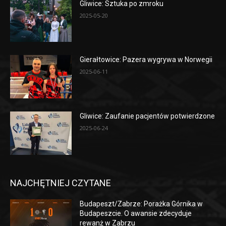
Gliwice: Sztuka po zmroku
2025-05-20
Gierałtowice: Pazera wygrywa w Norwegii
2025-06-11
Gliwice: Zaufanie pacjentów potwierdzone
2025-06-24
NAJCHĘTNIEJ CZYTANE
Budapeszt/Zabrze: Porażka Górnika w
Budapeszcie. O awansie zdecyduje
rewanż w Zabrzu