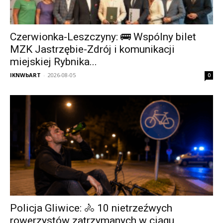
Czerwionka-Leszczyny: 🚌 Wspólny bilet
MZK Jastrzębie-Zdrój i komunikacji
miejskiej Rybnika...
IKNWbART
-
2026-08-05
0
Policja Gliwice: 🚴 10 nietrzeźwych
rowerzystów zatrzymanych w ciągu