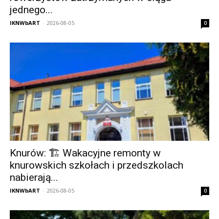
jednego...
IKNWbART
-
2026-08-05
0
Knurów: 🏗️ Wakacyjne remonty w
knurowskich szkołach i przedszkolach
nabierają...
IKNWbART
-
2026-08-05
0