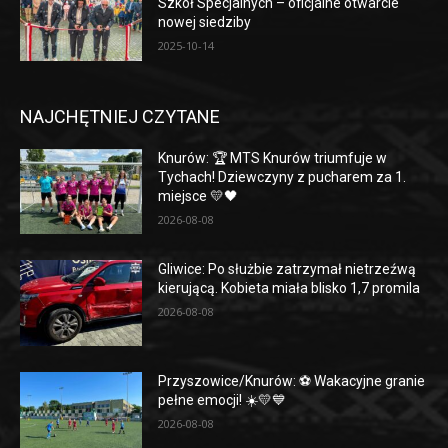
Szkół Specjalnych – oficjalne otwarcie
nowej siedziby
2025-10-14
NAJCHĘTNIEJ CZYTANE
Knurów: 🏆 MTS Knurów triumfuje w
Tychach! Dziewczyny z pucharem za 1.
miejsce 💛🖤
2026-08-08
Gliwice: Po służbie zatrzymał nietrzeźwą
kierującą. Kobieta miała blisko 1,7 promila
2026-08-08
Przyszowice/Knurów: ⚽️ Wakacyjne granie
pełne emocji! ☀️💛💙
2026-08-08