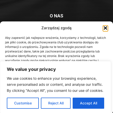
O NAS
Platforma informacyjna mieszkańców Knurowa i okolic
Zarządzaj zgodą
Kontakt z redakcją:
redakcja@iknurow.pl
Aby zapewnić jak najlepsze wrażenia, korzystamy z technologii, takich
jak pliki cookie, do przechowywania i/lub uzyskiwania dostępu do
informacji o urządzeniu. Zgoda na te technologie pozwoli nam
przetwarzać dane, takie jak zachowanie podczas przeglądania lub
unikalne identyfikatory na tej stronie. Brak wyrażenia zgody lub
Media Społecznościowe
wycofanie zgody może niekorzystnie wpłynąć na niektóre cechy i
funkcje.
We value your privacy
We use cookies to enhance your browsing experience,
Akceptuję
serve personalised ads or content, and analyse our traffic.
Odmów
By clicking "Accept All", you consent to our use of cookies.
Wykonanie::
Agencja Marketingowa DrPixel
Zobacz preferencje
Customise
Reject All
Accept All
Disclaimer
Privacy
Advertisement
Contact us