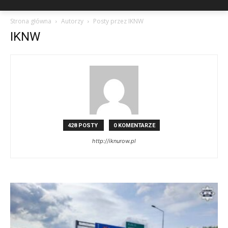
Strona główna
Autorzy
Posty przez IKNW
IKNW
428 POSTY
0 KOMENTARZE
http://iknurow.pl