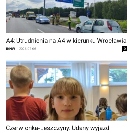
A4: Utrudnienia na A4 w kierunku Wrocławia
IKNW
-
2026-07-06
0
Czerwionka-Leszczyny: Udany wyjazd