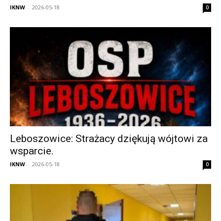
IKNW
-
2026-05-18
0
Leboszowice: Strażacy dziękują wójtowi za
wsparcie.
IKNW
-
2026-05-18
0