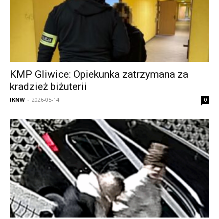
KMP Gliwice: Opiekunka zatrzymana za
kradzież biżuterii
IKNW
-
2026-05-14
0