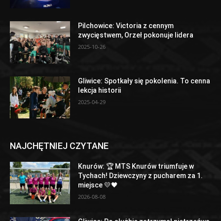
Pilchowice: Victoria z cennym
zwycięstwem, Orzeł pokonuje lidera
2025-10-26
Gliwice: Spotkały się pokolenia. To cenna
lekcja historii
2025-04-29
NAJCHĘTNIEJ CZYTANE
Knurów: 🏆 MTS Knurów triumfuje w
Tychach! Dziewczyny z pucharem za 1.
miejsce 💛🖤
2026-08-08