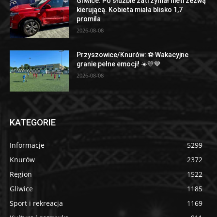
Gliwice: Po służbie zatrzymał nietrzeźwą
kierującą. Kobieta miała blisko 1,7
promila
2026-08-08
Przyszowice/Knurów: ⚽️ Wakacyjne
granie pełne emocji! ☀️💛💙
2026-08-08
KATEGORIE
Informacje
5299
Knurów
2372
Region
1522
Gliwice
1185
Sport i rekreacja
1169