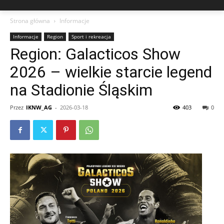
Strona główna
Informacje
Informacje
Region
Sport i rekreacja
Region: Galacticos Show
2026 – wielkie starcie legend
na Stadionie Śląskim
Przez
IKNW_AG
-
2026-03-18
403
0