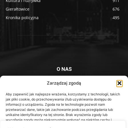
Kultura i rozrywka
911
Gierałtowice
676
Kronika policyjna
495
O NAS
Platforma informacyjna mieszkańców Knurowa i okolic
Zarządzaj zgodą
Kontakt z redakcją:
redakcja@iknurow.pl
Aby zapewnić jak najlepsze wrażenia, korzystamy z technologii, takich
jak pliki cookie, do przechowywania i/lub uzyskiwania dostępu do
informacji o urządzeniu. Zgoda na te technologie pozwoli nam
przetwarzać dane, takie jak zachowanie podczas przeglądania lub
unikalne identyfikatory na tej stronie. Brak wyrażenia zgody lub
Media Społecznościowe
wycofanie zgody może niekorzystnie wpłynąć na niektóre cechy i
funkcje.