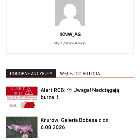
IKNW_AG
https://www.iknw.pl
PODOBNE ARTYKUŁY
WIĘCEJ OD AUTORA
Alert RCB: ⛈ Uwaga! Nadciągają
burze! ❗
Knurów: Galeria Bobasa z dn.
6.08.2026