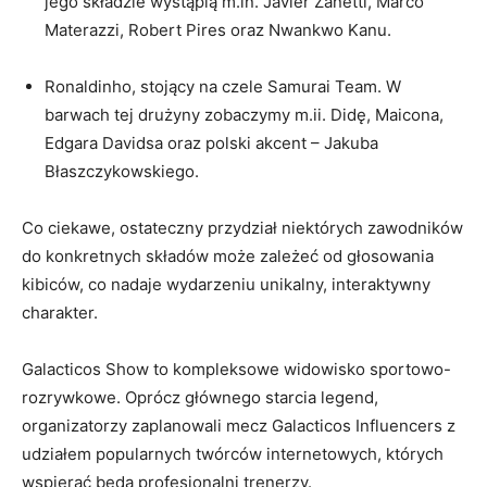
jego składzie wystąpią m.in. Javier Zanetti, Marco
Materazzi, Robert Pires oraz Nwankwo Kanu.
Ronaldinho, stojący na czele Samurai Team. W
barwach tej drużyny zobaczymy m.ii. Didę, Maicona,
Edgara Davidsa oraz polski akcent – Jakuba
Błaszczykowskiego.
Co ciekawe, ostateczny przydział niektórych zawodników
do konkretnych składów może zależeć od głosowania
kibiców, co nadaje wydarzeniu unikalny, interaktywny
charakter.
Galacticos Show to kompleksowe widowisko sportowo-
rozrywkowe. Oprócz głównego starcia legend,
organizatorzy zaplanowali mecz Galacticos Influencers z
udziałem popularnych twórców internetowych, których
wspierać będą profesjonalni trenerzy.