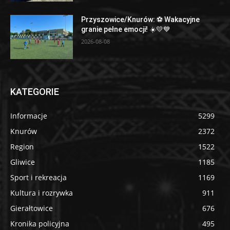
Przyszowice/Knurów: ⚽️ Wakacyjne
granie pełne emocji! ☀️💛💙
2026-08-08
KATEGORIE
Informacje
5299
Knurów
2372
Region
1522
Gliwice
1185
Sport i rekreacja
1169
Kultura i rozrywka
911
Gierałtowice
676
Kronika policyjna
495