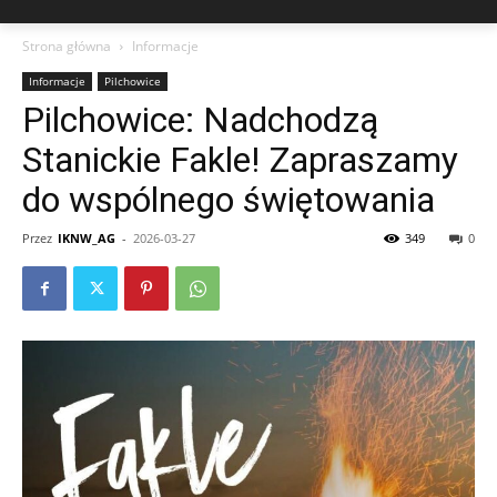
Strona główna
Informacje
Informacje
Pilchowice
Pilchowice: Nadchodzą
Stanickie Fakle! Zapraszamy
do wspólnego świętowania
Przez
IKNW_AG
-
2026-03-27
349
0