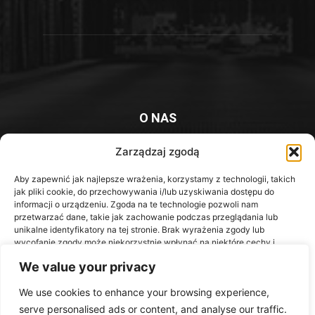
O NAS
Platforma informacyjna mieszkańców Knurowa i okolic
Zarządzaj zgodą
Kontakt z redakcją:
redakcja@iknurow.pl
Aby zapewnić jak najlepsze wrażenia, korzystamy z technologii, takich
jak pliki cookie, do przechowywania i/lub uzyskiwania dostępu do
informacji o urządzeniu. Zgoda na te technologie pozwoli nam
przetwarzać dane, takie jak zachowanie podczas przeglądania lub
unikalne identyfikatory na tej stronie. Brak wyrażenia zgody lub
Media Społecznościowe
wycofanie zgody może niekorzystnie wpłynąć na niektóre cechy i
funkcje.
We value your privacy
We use cookies to enhance your browsing experience,
Akceptuję
serve personalised ads or content, and analyse our traffic.