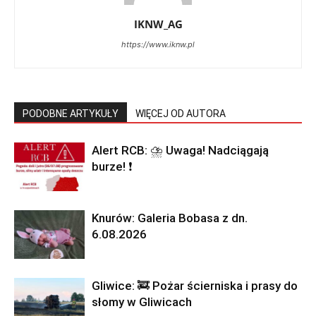
IKNW_AG
https://www.iknw.pl
PODOBNE ARTYKUŁY
WIĘCEJ OD AUTORA
Alert RCB: ⛈ Uwaga! Nadciągają
burze! ❗
Knurów: Galeria Bobasa z dn.
6.08.2026
Gliwice: 🚒 Pożar ścierniska i prasy do
słomy w Gliwicach