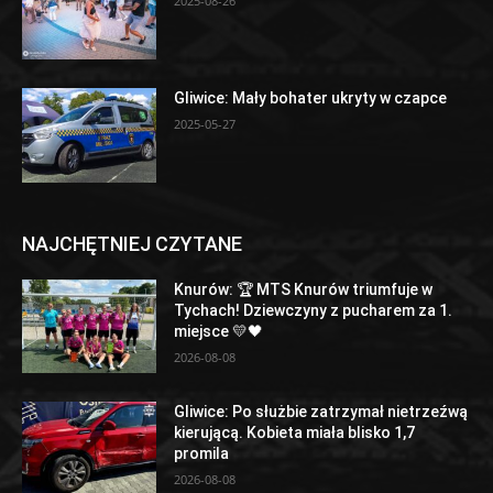
2025-08-26
Gliwice: Mały bohater ukryty w czapce
2025-05-27
NAJCHĘTNIEJ CZYTANE
Knurów: 🏆 MTS Knurów triumfuje w
Tychach! Dziewczyny z pucharem za 1.
miejsce 💛🖤
2026-08-08
Gliwice: Po służbie zatrzymał nietrzeźwą
kierującą. Kobieta miała blisko 1,7
promila
2026-08-08