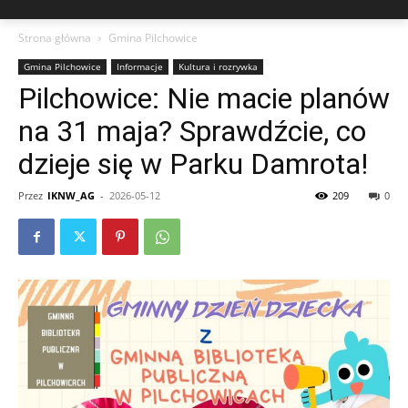
Strona główna
Gmina Pilchowice
Gmina Pilchowice
Informacje
Kultura i rozrywka
Pilchowice: Nie macie planów
na 31 maja? Sprawdźcie, co
dzieje się w Parku Damrota!
Przez
IKNW_AG
-
2026-05-12
209
0