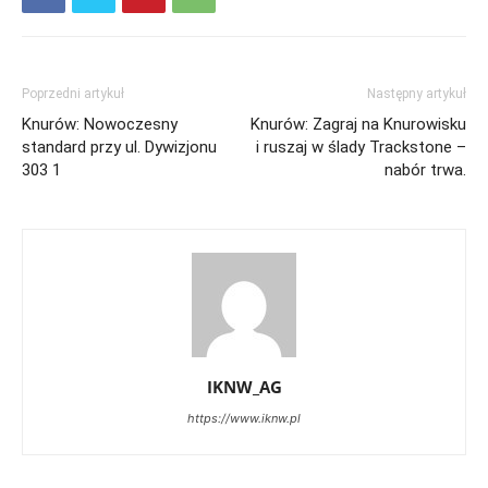
Poprzedni artykuł
Następny artykuł
Knurów: Nowoczesny
Knurów: Zagraj na Knurowisku
standard przy ul. Dywizjonu
i ruszaj w ślady Trackstone –
303 1
nabór trwa.
IKNW_AG
https://www.iknw.pl