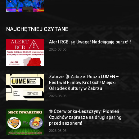
NAJCHĘTNIEJ CZYTANE
Alert RCB: ⛈ Uwaga! Nadciągają burze! ❗
2026-08-06
Zabrze: 🎬 Zabrze: Rusza LUMEN –
Festiwal Filmów Krótkich! Miejski
Ośrodek Kultury w Zabrzu
2026-08-06
⚽ Czerwionka-Leszczyny: Płomień
Czuchów zaprasza na drugi sparing
przed sezonem!
2026-08-06