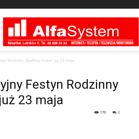
estyn Rodzinny „Bądźmy razem” już 23 maja
yjny Festyn Rodzinny
już 23 maja
170
0