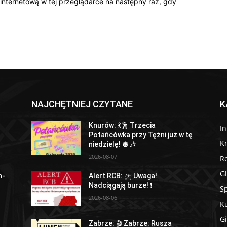
 internetową w tej przeglądarce na następny raz, gdy
NAJCHĘTNIEJ CZYTANE
K
Knurów: 💃🕺 Trzecia
I
Potańcówka przy Tężni już w tę
K
niedzielę! 🪩🎶
2026-08-07
R
Gl
h-
Alert RCB: ⛈ Uwaga!
Nadciągają burze! ❗
Sp
2026-08-06
Ku
Gi
Zabrze: 🎬 Zabrze: Rusza