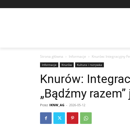
Strona główna
Informacje
Knurów: Integracyjny F
Informacje
Knurów
Kultura i rozrywka
Knurów: Integrac
„Bądźmy razem” 
Przez
IKNW_AG
-
2026-05-12