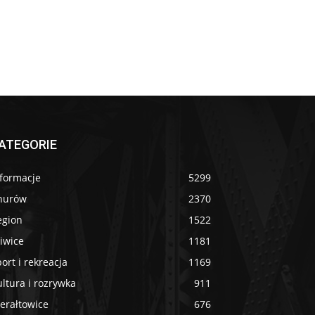
ATEGORIE
nformacje
5299
nurów
2370
egion
1522
iwice
1181
ort i rekreacja
1169
ltura i rozrywka
911
erałtowice
676