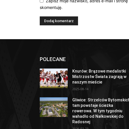
Zapisz moje nazwisko, adres e-mail i stronę
skomentuję.
POLECANE
Knurów: Brązowe medalistki
Mistrzostw Świata zagrają w
naszym mieście
2025-08-14
Gliwice: Strzelców Bytomskic
tam powstaje ścieżka
rowerowa. W tym tygodniu
wahadło od Nałkowskiej do
Radosnej
2026-02-23