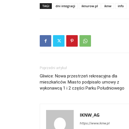
TAGI
dni integracji
iknurow.pl
iknw
info
Poprzedni artykuł
Gliwice: Nowa przestrzeń rekreacyjna dla
mieszkańców. Miasto podpisało umowy z
wykonawcą 1 i 2 części Parku Południowego
IKNW_AG
https://www.iknw.pl