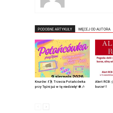
PODOBNE ARTYKUŁY
WIĘCEJ OD AUTORA
Knurów: 💃🕺 Trzecia Potańcówka
Alert RCB:
przy Tężni już w tę niedzielę! 🪩🎶
burze! ❗