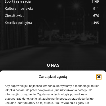
Sport i rekreacja
1169
Kultura i rozrywka
911
Gierałtowice
676
Kronika policyjna
495
O NAS
Platforma informacyjna mieszkańców Knurowa i okolic
Zarządzaj zgodą
Kontakt z redakcją:
redakcja@iknurow.pl
Aby zapewnić jak najlepsze wrażenia, korzystamy z technologii, takich
jak pliki cookie, do przechowywania i/lub uzyskiwania dostępu do
informacji o urządzeniu. Zgoda na te technologie pozwoli nam
przetwarzać dane, takie jak zachowanie podczas przeglądania lub
unikalne identyfikatory na tej stronie. Brak wyrażenia zgody lub
Media Społecznościowe