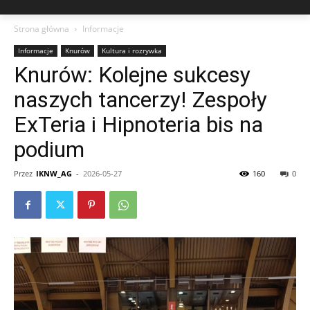
Strona główna
Informacje
Informacje
Knurów
Kultura i rozrywka
Knurów: Kolejne sukcesy
naszych tancerzy! Zespoły
ExTeria i Hipnoteria bis na
podium
Przez
IKNW_AG
-
2026-05-27
160
0