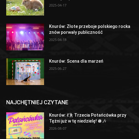
2025-04-17
Knurów: Złote przeboje polskiego rocka
znów porwały publiczność
2025-04-18
Knurów: Scena dla marzeń
2025-06-27
NAJCHĘTNIEJ CZYTANE
Knurów: 💃🕺 Trzecia Potańcówka przy
Tężni już w tę niedzielę! 🪩🎶
2026-08-07