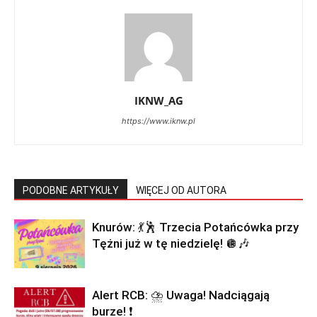
IKNW_AG
https://www.iknw.pl
PODOBNE ARTYKUŁY
WIĘCEJ OD AUTORA
Knurów: 💃🕺 Trzecia Potańcówka przy
Tężni już w tę niedzielę! 🪩🎶
Alert RCB: ⛈ Uwaga! Nadciągają
burze! ❗