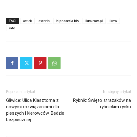
TAGI
art ck
exteria
hipnoteria bis
iknurow.pl
iknw
info
Poprzedni artykuł
Następny artykuł
Gliwice: Ulica Klasztorna z
Rybnik: Święto strażaków na
nowymi rozwiązaniami dla
rybnickim rynku
pieszych i kierowców. Będzie
bezpieczniej