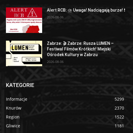
Alert RCB: ⛈ Uwaga! Nadciągają burze! ❗
2026-08-06
Zabrze: 🎬 Zabrze: Rusza LUMEN –
Festiwal Filmów Krótkich! Miejski
Ośrodek Kultury w Zabrzu
2026-08-06
KATEGORIE
Informacje
5299
Knurów
2370
Region
1522
Gliwice
1181