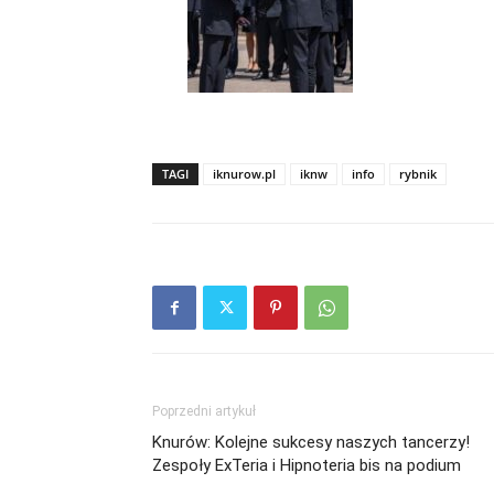
TAGI
iknurow.pl
iknw
info
rybnik
Poprzedni artykuł
Knurów: Kolejne sukcesy naszych tancerzy!
Zespoły ExTeria i Hipnoteria bis na podium