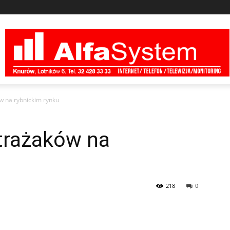
ów na rybnickim rynku
strażaków na
218
0