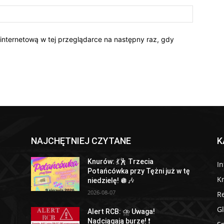
 internetową w tej przeglądarce na następny raz, gdy
NAJCHĘTNIEJ CZYTANE
K
Knurów: 💃🕺 Trzecia
I
Potańcówka przy Tężni już w tę
K
niedzielę! 🪩🎶
2026-08-07
R
Gl
Alert RCB: ⛈ Uwaga!
Nadciągają burze! ❗