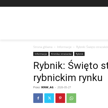
Strona główna
Informacje
Rybnik: Święto strażak
Informacje
Kronika strażacka
Rybnik
Rybnik: Święto 
rybnickim rynku
Przez
IKNW_AG
-
2026-05-27