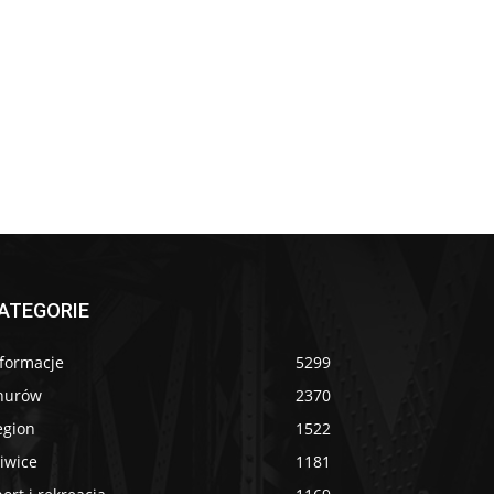
ATEGORIE
nformacje
5299
nurów
2370
egion
1522
iwice
1181