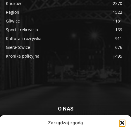
Knurów
2370
Region
1522
Gliwice
1181
Sport i rekreacja
1169
Kultura i rozrywka
911
Gierałtowice
676
Kronika policyjna
495
O NAS
Platforma informacyjna mieszkańców Knurowa i okolic
Zarządzaj zgodą