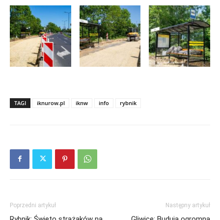
TAGI
iknurow.pl
iknw
info
rybnik
Poprzedni artykuł
Następny artykuł
Rybnik: Święto strażaków na
Gliwice: Budują ogromną