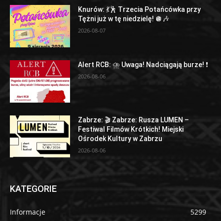
Knurów: 💃🕺 Trzecia Potańcówka przy
Tężni już w tę niedzielę! 🪩🎶
2026-08-07
Alert RCB: ⛈ Uwaga! Nadciągają burze! ❗
2026-08-06
Zabrze: 🎬 Zabrze: Rusza LUMEN –
Festiwal Filmów Krótkich! Miejski
Ośrodek Kultury w Zabrzu
2026-08-06
KATEGORIE
Informacje
5299