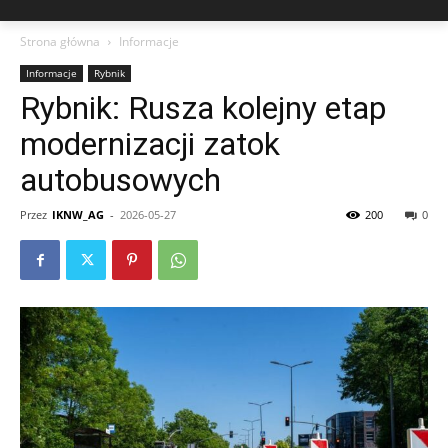
Strona główna
Informacje
Informacje
Rybnik
Rybnik: Rusza kolejny etap
modernizacji zatok
autobusowych
Przez
IKNW_AG
-
2026-05-27
200
0