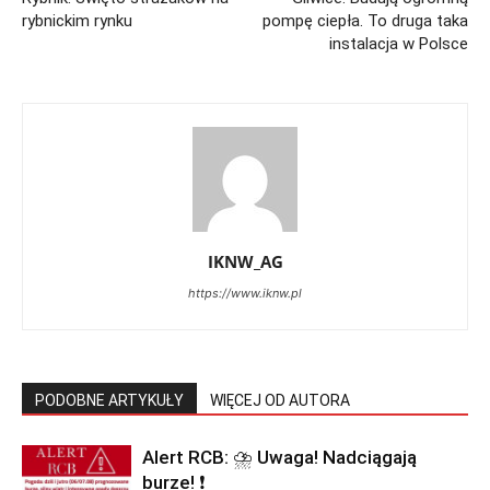
rybnickim rynku
pompę ciepła. To druga taka
instalacja w Polsce
IKNW_AG
https://www.iknw.pl
PODOBNE ARTYKUŁY
WIĘCEJ OD AUTORA
Alert RCB: ⛈ Uwaga! Nadciągają
burze! ❗