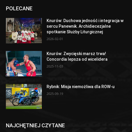
POLECANE
Knurów: Duchowa jedność i integracja w
sercu Panewnik. Archidiecezjalne
spotkanie Służby Liturgicznej
2026-02-01
Knurów: Zwycięski marsz trwa!
Concordia lepsza od wicelidera
2025-11-03
Rybnik: Misja niemożliwa dla ROW-u
2025-09-19
NAJCHĘTNIEJ CZYTANE