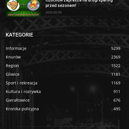
przed sezonem!
2026-08-06
KATEGORIE
Informacje
5299
Knurów
2369
Region
1522
Gliwice
1181
Sport i rekreacja
1169
Kultura i rozrywka
911
Gierałtowice
676
Kronika policyjna
495