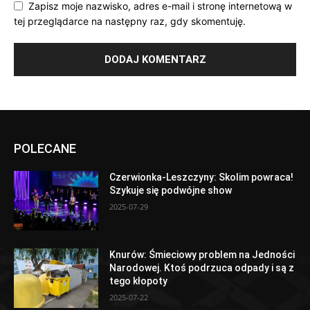
Zapisz moje nazwisko, adres e-mail i stronę internetową w
tej przeglądarce na następny raz, gdy skomentuję.
POLECANE
Czerwionka-Leszczyny: Skolim powraca!
Szykuje się podwójne show
2025-07-29
Knurów: Śmieciowy problem na Jedności
Narodowej. Ktoś podrzuca odpady i są z
tego kłopoty
2025-07-22