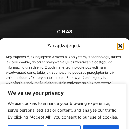
O NAS
Platforma informacyjna mieszkańców Knurowa i okolic
Zarządzaj zgodą
Kontakt z redakcją:
redakcja@iknurow.pl
Aby zapewnić jak najlepsze wrażenia, korzystamy z technologii, takich
jak pliki cookie, do przechowywania i/lub uzyskiwania dostępu do
informacji o urządzeniu. Zgoda na te technologie pozwoli nam
przetwarzać dane, takie jak zachowanie podczas przeglądania lub
unikalne identyfikatory na tej stronie. Brak wyrażenia zgody lub
Media Społecznościowe
wycofanie zgody może niekorzystnie wpłynąć na niektóre cechy i
funkcje.
We value your privacy
We use cookies to enhance your browsing experience,
Akceptuję
serve personalised ads or content, and analyse our traffic.
Odmów
By clicking "Accept All", you consent to our use of cookies.
Wykonanie::
Agencja Marketingowa DrPixel