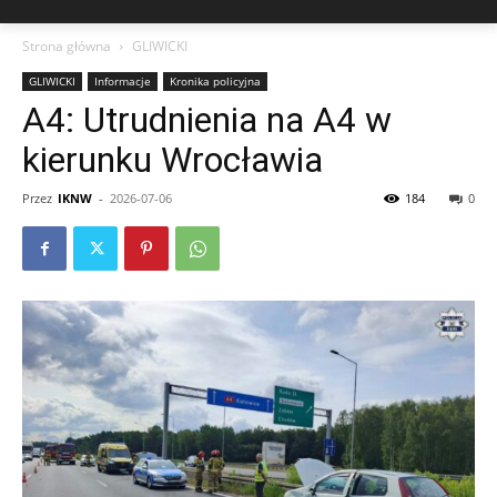
Strona główna
GLIWICKI
GLIWICKI
Informacje
Kronika policyjna
A4: Utrudnienia na A4 w
kierunku Wrocławia
Przez
IKNW
-
2026-07-06
184
0