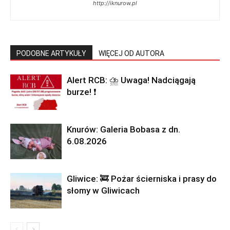
http://iknurow.pl
PODOBNE ARTYKUŁY
WIĘCEJ OD AUTORA
Alert RCB: ⛈ Uwaga! Nadciągają
burze! ❗
Knurów: Galeria Bobasa z dn.
6.08.2026
Gliwice: 🚒 Pożar ścierniska i prasy do
słomy w Gliwicach