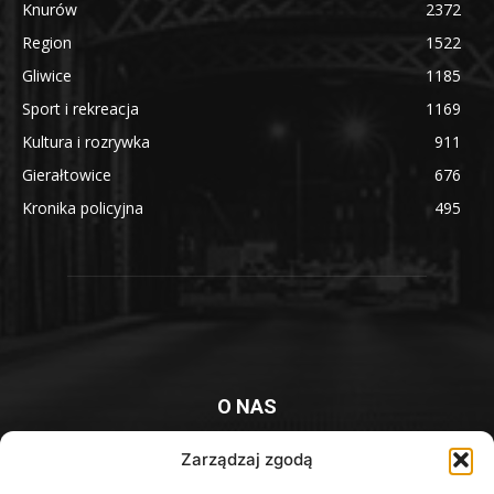
Knurów
2372
Region
1522
Gliwice
1185
Sport i rekreacja
1169
Kultura i rozrywka
911
Gierałtowice
676
Kronika policyjna
495
O NAS
Platforma informacyjna mieszkańców Knurowa i okolic
Zarządzaj zgodą