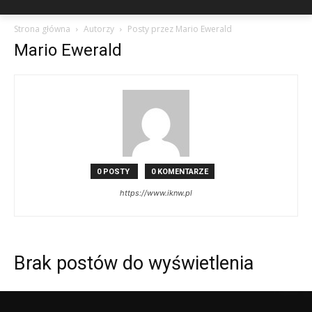
Strona główna
Autorzy
Posty przez Mario Ewerald
Mario Ewerald
0 POSTY
0 KOMENTARZE
https://www.iknw.pl
Brak postów do wyświetlenia