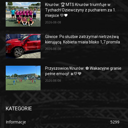
Knurów: 🏆 MTS Knurów triumfuje w
Tychach! Dziewczyny z pucharem za 1.
miejsce 💛🖤
2026-08-08
Gliwice: Po służbie zatrzymał nietrzeźwą
kierującą. Kobieta miała blisko 1,7 promila
2026-08-08
Przyszowice/Knurów: ⚽️ Wakacyjne granie
pełne emocji! ☀️💛💙
2026-08-08
KATEGORIE
Informacje
5299