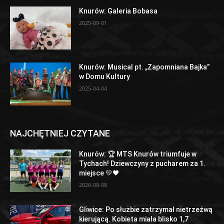
Knurów: Galeria Bobasa
2025-09-01
Knurów: Musical pt. „Zapomniana Bajka”
w Domu Kultury
2025-04-04
NAJCHĘTNIEJ CZYTANE
Knurów: 🏆 MTS Knurów triumfuje w
Tychach! Dziewczyny z pucharem za 1.
miejsce 💛🖤
2026-08-08
Gliwice: Po służbie zatrzymał nietrzeźwą
kierującą. Kobieta miała blisko 1,7