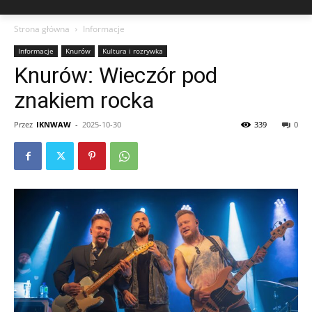
Strona główna
Informacje
Informacje
Knurów
Kultura i rozrywka
Knurów: Wieczór pod
znakiem rocka
Przez
IKNWAW
-
2025-10-30
339
0