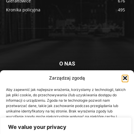
Gierałtowice
676
Kronika policyjna
495
O NAS
Platforma informacyjna mieszkańców Knurowa i okolic
Zarządzaj zgodą
Kontakt z redakcją:
redakcja@iknurow.pl
Aby zapewnić jak najlepsze wrażenia, korzystamy z technologii, takich
jak pliki cookie, do przechowywania i/lub uzyskiwania dostępu do
informacji o urządzeniu. Zgoda na te technologie pozwoli nam
przetwarzać dane, takie jak zachowanie podczas przeglądania lub
unikalne identyfikatory na tej stronie. Brak wyrażenia zgody lub
Media Społecznościowe
wycofanie zgody może niekorzystnie wpłynąć na niektóre cechy i
funkcje.
We value your privacy