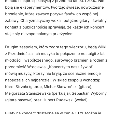
metalu i inspiracji klasyką z przełomu lat 90. i 2000. Nie
boją się eksperymentów, tworząc świeże, nowoczesne
brzmienie, które zawsze porywa fanów do wspólnej
zabawy. Charyzmatyczny wokal, potężne gitary i świetny
kontakt z publicznością sprawiają, że każdy ich koncert
staje się niezapomnianym przeżyciem.
Drugim zespołem, który zagra tego wieczoru, będą Wilki
z Przedmieścia. Ich muzyka to połączenie nostalgii z lat
młodości i współczesnego, surowego brzmienia rodem z
przedmieść Wrocławia. „Koncerty to nasz żywioł” –
mówią muzycy, którzy nie kryją, że sceniczne emocje
napędzają ich najbardziej. W skład zespołu wchodzą:
Karol Strzała (gitara), Michał Skowroński (gitara),
Małgorzata Staniszewska (perkusja), Sebastian Wyborny
(gitara basowa) oraz Hubert Rudawski (wokal).
Bilety na koncert dostępne są w cenie 10 zł. Można je