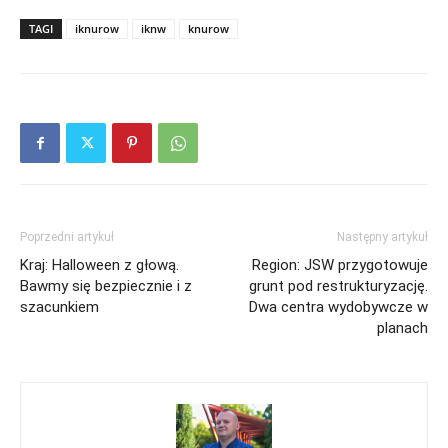
TAGI
iknurow
iknw
knurow
Poprzedni artykuł
Następny artykuł
Kraj: Halloween z głową.
Region: JSW przygotowuje
Bawmy się bezpiecznie i z
grunt pod restrukturyzację.
szacunkiem
Dwa centra wydobywcze w
planach