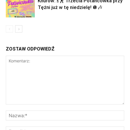
Knurów: 💃🕺 Trzecia Potańcówka przy
Tężni już w tę niedzielę! 🪩🎶
ZOSTAW ODPOWIEDŹ