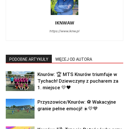
IKNWAW
https://www.iknw.pl
PODOBNE ARTYKUŁY
WIĘCEJ OD AUTORA
Knurów: 🏆 MTS Knurów triumfuje w
Tychach! Dziewczyny z pucharem za
1. miejsce 💛🖤
Przyszowice/Knurów: ⚽️ Wakacyjne
granie pełne emocji! ☀️💛💙