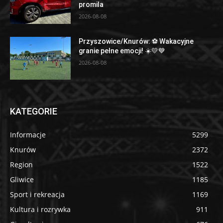
promila
2026-08-08
Przyszowice/Knurów: ⚽️ Wakacyjne
granie pełne emocji! ☀️💛💙
2026-08-08
KATEGORIE
Informacje
5299
Knurów
2372
Region
1522
Gliwice
1185
Sport i rekreacja
1169
Kultura i rozrywka
911