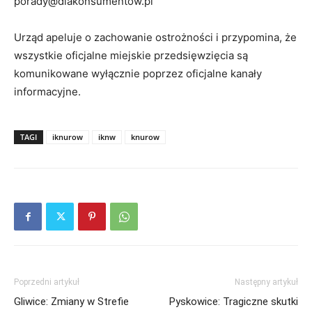
porady@dlakonsumentow.pl
Urząd apeluje o zachowanie ostrożności i przypomina, że
wszystkie oficjalne miejskie przedsięwzięcia są
komunikowane wyłącznie poprzez oficjalne kanały
informacyjne.
TAGI
iknurow
iknw
knurow
Poprzedni artykuł
Następny artykuł
Gliwice: Zmiany w Strefie
Pyskowice: Tragiczne skutki