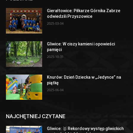
Gierałtowice: Piłkarze Górnika Zabrze
odwiedzili Przyszowice
2025-03-04
Gliwice: W ciszy kamieni i opowieści
pamięci
2025-10-31
Knurów: Dzień Dziecka w „Jedynce” na
piątkę
2025-06-04
NAJCHĘTNIEJ CZYTANE
Gliwice: 🥇 Rekordowy występ gliwickich