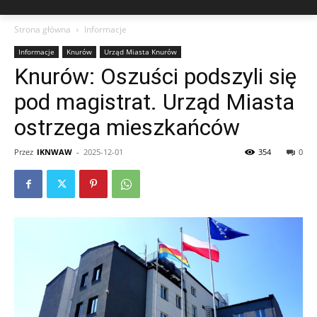
Strona główna
Informacje
Informacje
Knurów
Urząd Miasta Knurów
Knurów: Oszuści podszyli się
pod magistrat. Urząd Miasta
ostrzega mieszkańców
Przez
IKNWAW
-
2025-12-01
354
0