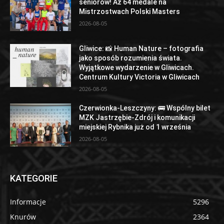
seniorów! Aż 64 medale na
Mistrzostwach Polski Masters
2026-08-05
Gliwice: 📸 Human Nature – fotografia
jako sposób rozumienia świata.
Wyjątkowe wydarzenie w Gliwicach.
Centrum Kultury Victoria w Gliwicach
2026-08-05
Czerwionka-Leszczyny: 🚌 Wspólny bilet
MZK Jastrzębie-Zdrój i komunikacji
miejskiej Rybnika już od 1 września
2026-08-05
KATEGORIE
Informacje
5296
Knurów
2364