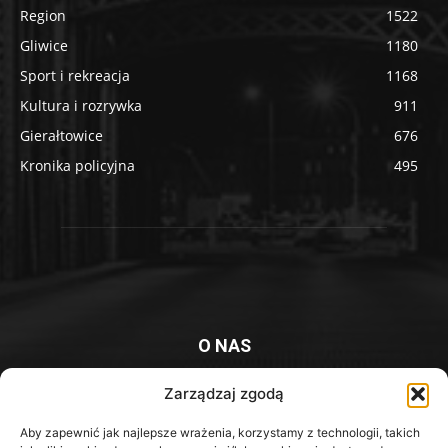
Region
1522
Gliwice
1180
Sport i rekreacja
1168
Kultura i rozrywka
911
Gierałtowice
676
Kronika policyjna
495
O NAS
Platforma informacyjna mieszkańców Knurowa i okolic
Zarządzaj zgodą
Kontakt z redakcją:
redakcja@iknurow.pl
Aby zapewnić jak najlepsze wrażenia, korzystamy z technologii, takich