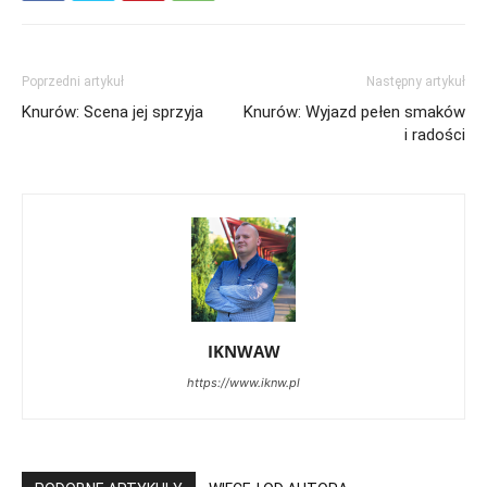
Poprzedni artykuł
Następny artykuł
Knurów: Scena jej sprzyja
Knurów: Wyjazd pełen smaków
i radości
IKNWAW
https://www.iknw.pl