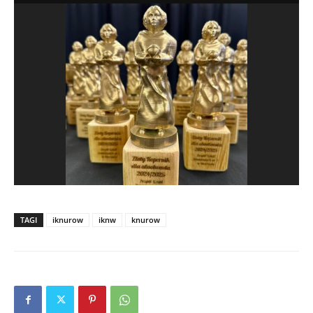
TAGI
iknurow
iknw
knurow