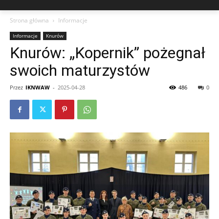
Strona główna
Informacje
Informacje
Knurów
Knurów: „Kopernik” pożegnał
swoich maturzystów
Przez
IKNWAW
-
2025-04-28
486
0