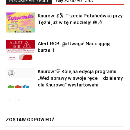
PODOBNE ARTYKUŁY
WIĘCEJ OD AUTORA
Knurów: 💃🕺 Trzecia Potańcówka przy
Tężni już w tę niedzielę! 🪩🎶
Alert RCB: ⛈ Uwaga! Nadciągają
burze! ❗
Knurów:💡 Kolejna edycja programu
„Weź sprawy w swoje ręce – działamy
dla Knurowa” wystartowała!
ZOSTAW ODPOWIEDŹ