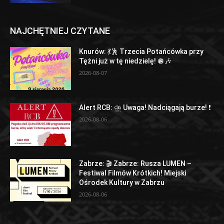
NAJCHĘTNIEJ CZYTANE
Knurów: 💃🕺 Trzecia Potańcówka przy
Tężni już w tę niedzielę! 🪩🎶
2026-08-07
Alert RCB: ⛈ Uwaga! Nadciągają burze! ❗
2026-08-06
Zabrze: 🎬 Zabrze: Rusza LUMEN –
Festiwal Filmów Krótkich! Miejski
Ośrodek Kultury w Zabrzu
2026-08-06