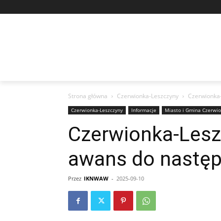
Strona główna
Czerwionka-Leszczyny
Czerwionka-
Czerwionka-Leszczyny
Informacje
Miasto i Gmina Czerwio
Czerwionka-Lesz
awans do następ
Przez
IKNWAW
-
2025-09-10