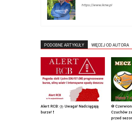
https://www.iknw.pl
PODOBNE ARTYKUŁY
WIĘCEJ OD AUTORA
Alert RCB: ⛈ Uwaga! Nadciągają
⚽ Czerwion
burze! ❗
Czuchów zap
przed sezo