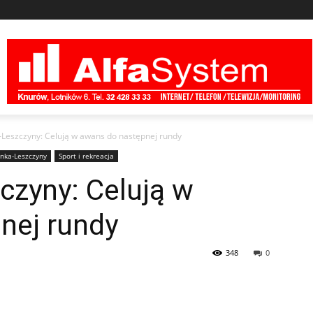
Leszczyny: Celują w awans do następnej rundy
nka-Leszczyny
Sport i rekreacja
czyny: Celują w
nej rundy
348
0