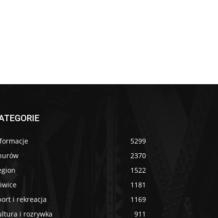
ATEGORIE
nformacje
5299
nurów
2370
egion
1522
iwice
1181
ort i rekreacja
1169
ltura i rozrywka
911