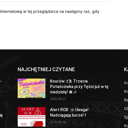
 internetową w tej przeglądarce na następny raz, gdy
NAJCHĘTNIEJ CZYTANE
K
-
Knurów: 💃🕺 Trzecia
I
Potańcówka przy Tężni już w tę
K
niedzielę! 🪩🎶
2026-08-07
R
Gl
Alert RCB: ⛈ Uwaga!
ię
Nadciągają burze! ❗
Sp
2026-08-06
Ku