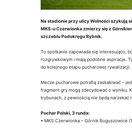
Na stadionie przy ulicy Wolności szykują s
MKS-u Czerwionka zmierzy się z Górnikiem
szczeblu Podokręgu Rybnik.
To spotkanie zapowiada się interesująco, b
rozgrywkowym i mają podobne aspiracje. Ty
do kolejnego etapu pucharowej rywalizacji.
Mecze pucharowe potrafią zaskakiwać – jed
fragment gry mogą zdecydować o wyniku. Ki
trybunach, z pewnością nie będą narzekać 
Puchar Polski, 3 runda:
• MKS Czerwionka – Górnik Boguszowice (10