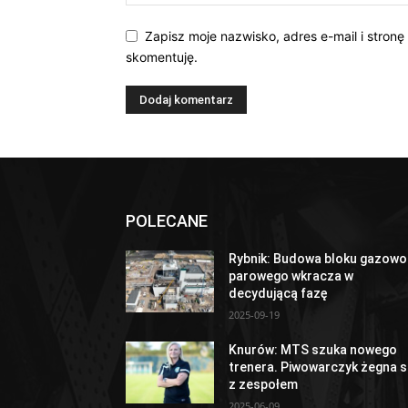
Zapisz moje nazwisko, adres e-mail i stronę
skomentuję.
POLECANE
Rybnik: Budowa bloku gazowo
parowego wkracza w
decydującą fazę
2025-09-19
Knurów: MTS szuka nowego
trenera. Piwowarczyk żegna s
z zespołem
2025-06-09