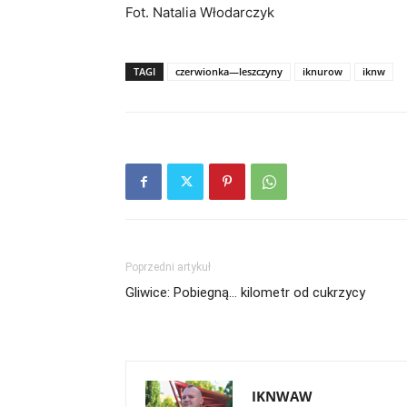
Fot. Natalia Włodarczyk
TAGI
czerwionka—leszczyny
iknurow
iknw
Poprzedni artykuł
Gliwice: Pobiegną… kilometr od cukrzycy
IKNWAW