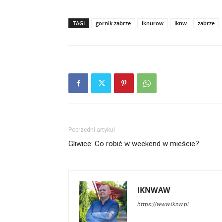
TAGI
gornik zabrze
iknurow
iknw
zabrze
Poprzedni artykuł
Gliwice: Co robić w weekend w mieście?
IKNWAW
https://www.iknw.pl