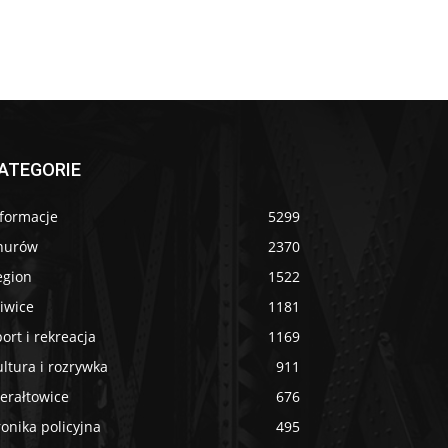
ATEGORIE
nformacje
5299
nurów
2370
egion
1522
iwice
1181
ort i rekreacja
1169
ltura i rozrywka
911
erałtowice
676
onika policyjna
495