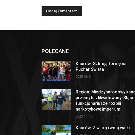
POLECANE
Knurów: Szlifują formę na
Puchar Świata
2025-06-04
Region: Międzynarodowy kana
przemytu zlikwidowany. Śląsc
funkcjonariusze rozbili
narkotykowe imperium
2025-11-13
Knurów: Z wiarą i wolą walki
2025-05-16