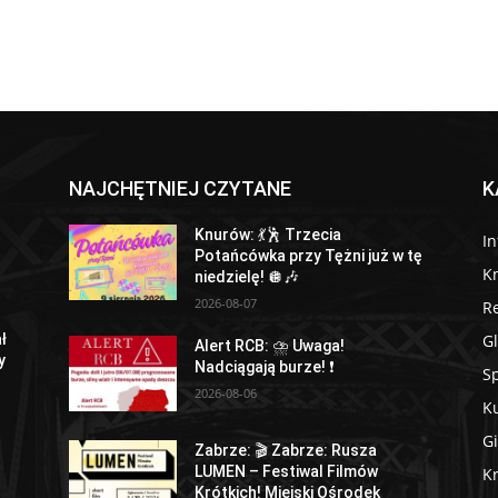
NAJCHĘTNIEJ CZYTANE
K
Knurów: 💃🕺 Trzecia
I
Potańcówka przy Tężni już w tę
K
niedzielę! 🪩🎶
2026-08-07
R
Gl
ł
Alert RCB: ⛈ Uwaga!
y
Nadciągają burze! ❗
Sp
2026-08-06
Ku
Gi
Zabrze: 🎬 Zabrze: Rusza
LUMEN – Festiwal Filmów
Kr
Krótkich! Miejski Ośrodek