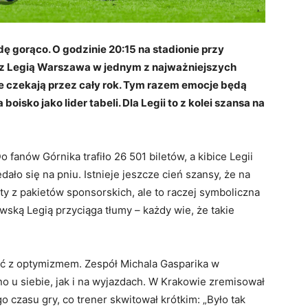
ę gorąco. O godzinie 20:15 na stadionie przy
ę z Legią Warszawa w jednym z najważniejszych
ice czekają przez cały rok. Tym razem emocje będą
oisko jako lider tabeli. Dla Legii to z kolei szansa na
fanów Górnika trafiło 26 501 biletów, a kibice Legii
ało się na pniu. Istnieje jeszcze cień szansy, że na
y z pakietów sponsorskich, ale to raczej symboliczna
wską Legią przyciąga tłumy – każdy wie, że takie
ść z optymizmem. Zespół Michala Gasparika w
o u siebie, jak i na wyjazdach. W Krakowie zremisował
o czasu gry, co trener skwitował krótkim: „Było tak