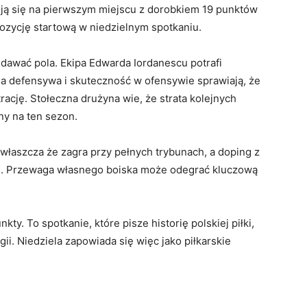
asują się na pierwszym miejscu z dorobkiem 19 punktów
pozycję startową w niedzielnym spotkaniu.
ddawać pola. Ekipa Edwarda Iordanescu potrafi
lna defensywa i skuteczność w ofensywie sprawiają, że
cję. Stołeczna drużyna wie, że strata kolejnych
y na ten sezon.
właszcza że zagra przy pełnych trybunach, a doping z
gi. Przewaga własnego boiska może odegrać kluczową
nkty. To spotkanie, które pisze historię polskiej piłki,
ii. Niedziela zapowiada się więc jako piłkarskie