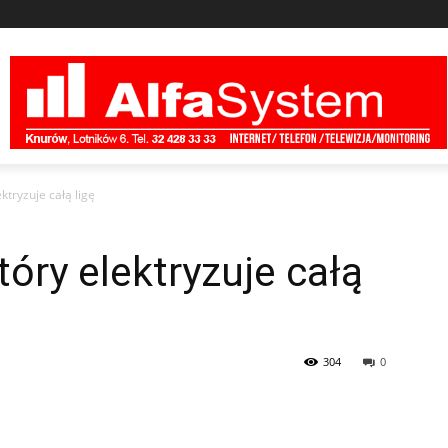
ktryzuje całą ligę
tóry elektryzuje całą
304
0