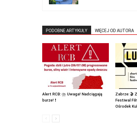
PODOBNE ARTYKUŁY
WIĘCEJ OD AUTORA
Alert RCB: ⛈ Uwaga! Nadciągają
Zabrze: 🎬 
burze! ❗
Festiwal Fi
Ośrodek Ku