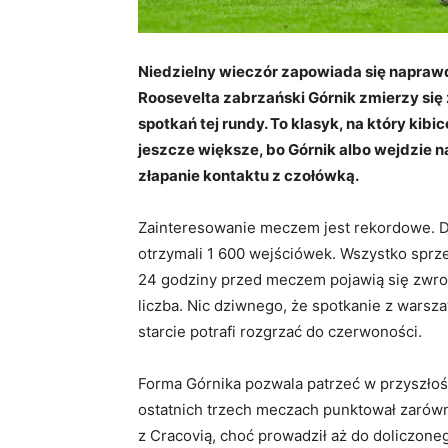
Niedzielny wieczór zapowiada się naprawd
Roosevelta zabrzański Górnik zmierzy si
spotkań tej rundy. To klasyk, na który kib
jeszcze większe, bo Górnik albo wejdzie na b
złapanie kontaktu z czołówką.
Zainteresowanie meczem jest rekordowe. Do 
otrzymali 1 600 wejściówek. Wszystko sprzed
24 godziny przed meczem pojawią się zwrot
liczba. Nic dziwnego, że spotkanie z warsza
starcie potrafi rozgrzać do czerwoności.
Forma Górnika pozwala patrzeć w przyszło
ostatnich trzech meczach punktował zarówn
z Cracovią, choć prowadził aż do doliczoneg