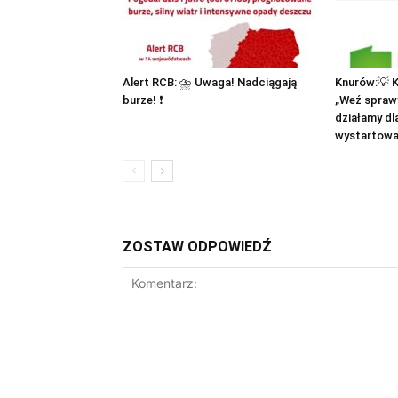
Alert RCB: ⛈ Uwaga! Nadciągają
Knurów:💡 K
burze! ❗
„Weź spraw
działamy dl
wystartowa
ZOSTAW ODPOWIEDŹ