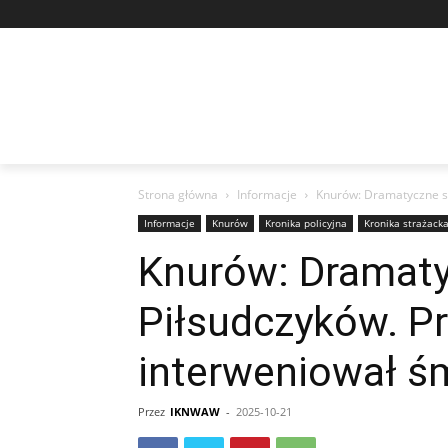
Strona główna
Informacje
Knurów: Dramatyczne sc
Informacje
Knurów
Kronika policyjna
Kronika strażack
Knurów: Dramaty
Piłsudczyków. Pr
interweniował ś
Przez
IKNWAW
-
2025-10-21