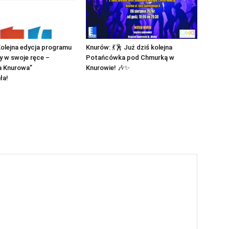
olejna edycja programu
Knurów: 💃🕺 Już dziś kolejna
y w swoje ręce –
Potańcówka pod Chmurką w
a Knurowa”
Knurowie! 🎶✨
ła!