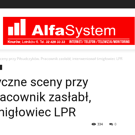
eny przy Piłsudczyków. Pracownik zasłabł, interweniował śmigłowiec LPR
a
czne sceny przy
acownik zasłabł,
migłowiec LPR
334
0