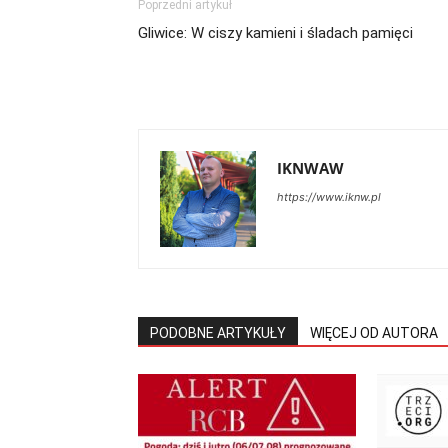
Poprzedni artykuł
Gliwice: W ciszy kamieni i śladach pamięci
IKNWAW
https://www.iknw.pl
PODOBNE ARTYKUŁY
WIĘCEJ OD AUTORA