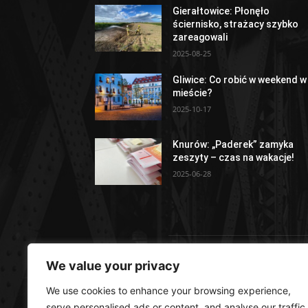
Gierałtowice: Płonęło
ściernisko, strażacy szybko
zareagowali
2025-08-25
Gliwice: Co robić w weekend w
mieście?
2025-10-17
Knurów: „Paderek” zamyka
zeszyty – czas na wakacje!
2025-06-28
We value your privacy
O 
We use cookies to enhance your browsing experience,
serve personalised ads or content, and analyse our traffic.