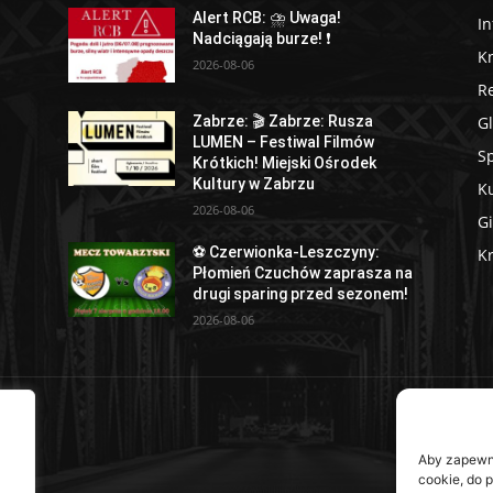
Alert RCB: ⛈ Uwaga!
I
Nadciągają burze! ❗
K
2026-08-06
R
Gl
Zabrze: 🎬 Zabrze: Rusza
LUMEN – Festiwal Filmów
Sp
Krótkich! Miejski Ośrodek
Kultury w Zabrzu
Ku
2026-08-06
Gi
⚽ Czerwionka-Leszczyny:
Kr
Płomień Czuchów zaprasza na
drugi sparing przed sezonem!
2026-08-06
NAS
M
Aby zapewnić
cookie, do 