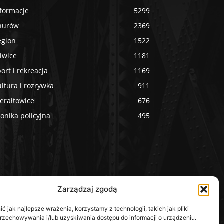
nformacje
5299
nurów
2369
egion
1522
iwice
1181
ort i rekreacja
1169
ltura i rozrywka
911
erałtowice
676
onika policyjna
495
Zarządzaj zgodą
edia Społecznościowe
 jak najlepsze wrażenia, korzystamy z technologii, takich jak pliki
przechowywania i/lub uzyskiwania dostępu do informacji o urządzeniu.