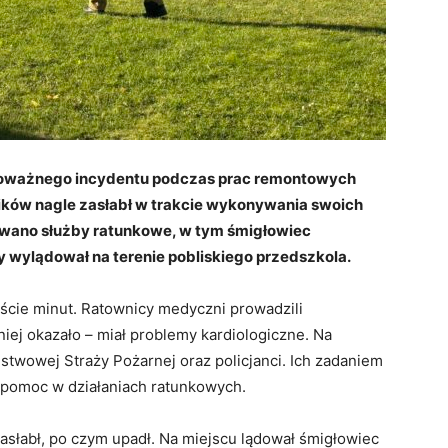
poważnego incydentu podczas prac remontowych
ików nagle zasłabł w trakcie wykonywania swoich
wano służby ratunkowe, w tym śmigłowiec
 wylądował na terenie pobliskiego przedszkola.
aście minut. Ratownicy medyczni prowadzili
niej okazało – miał problemy kardiologiczne. Na
ństwowej Straży Pożarnej oraz policjanci. Ich zadaniem
 pomoc w działaniach ratunkowych.
asłabł, po czym upadł. Na miejscu lądował śmigłowiec