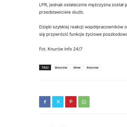
LPR, jednak ostatecznie mężczyzna został pr
przedstawiciele służb.
Dzięki szybkiej reakcji współpracowników 
się przywrócić funkcje życiowe poszkodowa
Fot. Knurów Info 24/7
TAGI
iknurow
iknw
knurow