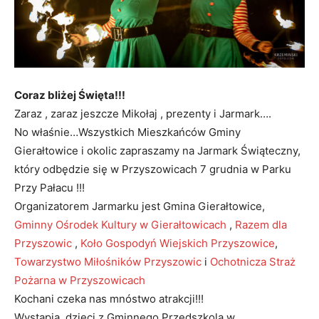
Coraz bliżej Święta!!!
Zaraz , zaraz jeszcze Mikołaj , prezenty i Jarmark….
No właśnie…Wszystkich Mieszkańców Gminy
Gierałtowice i okolic zapraszamy na Jarmark Świąteczny,
który odbędzie się w Przyszowicach 7 grudnia w Parku
Przy Pałacu !!!
Organizatorem Jarmarku jest Gmina Gierałtowice,
Gminny Ośrodek Kultury w Gierałtowicach
,
Razem dla
Przyszowic
,
Koło Gospodyń Wiejskich Przyszowice
,
Towarzystwo Miłośników Przyszowic
i
Ochotnicza Straż
Pożarna w Przyszowicach
Kochani czeka nas mnóstwo atrakcji!!!
Wystąpią dzieci z Gminnego Przedszkola w