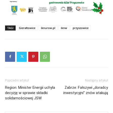
TAGI
Gierałtowice
iknurow.pl
iknw
przyszowice
Poprzedni artykuł
Następny artykuł
Region: Minister Energii uchyla
Zabrze: Fałszywi „doradcy
decyzję w sprawie składki
inwestycyjni” znów atakują
solidarnościowej JSW