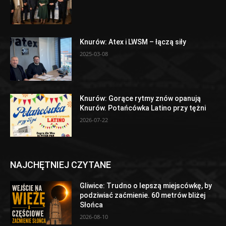
Knurów: Atex i LWSM – łączą siły
2025-03-08
Knurów: Gorące rytmy znów opanują
Knurów. Potańcówka Latino przy tężni
2026-07-22
NAJCHĘTNIEJ CZYTANE
Gliwice: Trudno o lepszą miejscówkę, by
podziwiać zaćmienie. 60 metrów bliżej
Słońca
2026-08-10