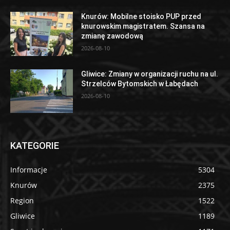
Knurów: Mobilne stoisko PUP przed
knurowskim magistratem. Szansa na
zmianę zawodową
2026-08-10
Gliwice: Zmiany w organizacji ruchu na ul.
Strzelców Bytomskich w Łabędach
2026-08-10
KATEGORIE
Informacje
5304
Knurów
2375
Region
1522
Gliwice
1189