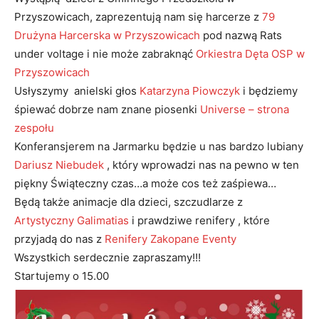
Przyszowicach, zaprezentują nam się harcerze z
79
Drużyna Harcerska w Przyszowicach
pod nazwą Rats
under voltage i nie może zabraknąć
Orkiestra Dęta OSP w
Przyszowicach
Usłyszymy anielski głos
Katarzyna Piowczyk
i będziemy
śpiewać dobrze nam znane piosenki
Universe – strona
zespołu
Konferansjerem na Jarmarku będzie u nas bardzo lubiany
Dariusz Niebudek
, który wprowadzi nas na pewno w ten
piękny Świąteczny czas…a może cos też zaśpiewa…
Będą także animacje dla dzieci, szczudlarze z
Artystyczny Galimatias
i prawdziwe renifery , które
przyjadą do nas z
Renifery Zakopane Eventy
Wszystkich serdecznie zapraszamy!!!
Startujemy o 15.00