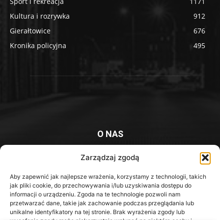
Sport i rekreacja
1171
Kultura i rozrywka
912
Gierałtowice
676
Kronika policyjna
495
O NAS
Platforma informacyjna mieszkańców Knurowa i okolic
Zarządzaj zgodą
Aby zapewnić jak najlepsze wrażenia, korzystamy z technologii, takich
Kontakt z redakcją:
redakcja@iknurow.pl
jak pliki cookie, do przechowywania i/lub uzyskiwania dostępu do
informacji o urządzeniu. Zgoda na te technologie pozwoli nam
przetwarzać dane, takie jak zachowanie podczas przeglądania lub
unikalne identyfikatory na tej stronie. Brak wyrażenia zgody lub
Media Społecznościowe