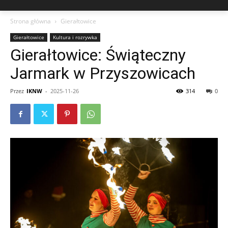
Strona główna
Gierałtowice
Gierałtowice
Kultura i rozrywka
Gierałtowice: Świąteczny
Jarmark w Przyszowicach
Przez
IKNW
-
2025-11-26
314
0